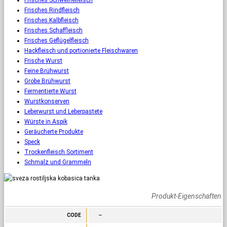
Frisches Rindfleisch
Frisches Kalbfleisch
Frisches Schaffleisch
Frisches Geflügelfleisch
Hackfleisch und portionierte Fleischwaren
Frische Wurst
Feine Brühwurst
Grobe Brühwurst
Fermentierte Wurst
Wurstkonserven
Leberwurst und Leberpastete
Würste in Aspik
Geräucherte Produkte
Speck
Trockenfleisch Sortiment
Schmalz und Grammeln
Produkt-Eigenschaften
–
CODE