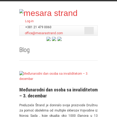
Log-in
+381 21 479 0060
office@mesarastrand.com
Blog
Međunarodni dan osoba sa invaliditetom
– 3. decembar
Preduzeće Štrand je doniralo svoje proizvode Društvu
za pomoć obolelima od multiple skleroze Vojvodine iz
Novog Sada , koje okuplja oko 1000 članova u 13