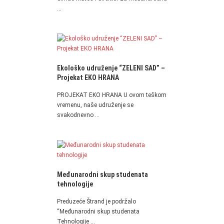
…
Ekološko udruženje “ZELENI SAD” –
Projekat EKO HRANA
PROJEKAT EKO HRANA U ovom teškom
vremenu, naše udruženje se
svakodnevno …
Međunarodni skup studenata
tehnologije
Preduzeće Štrand je podržalo
“Međunarodni skup studenata
Tehnologije …