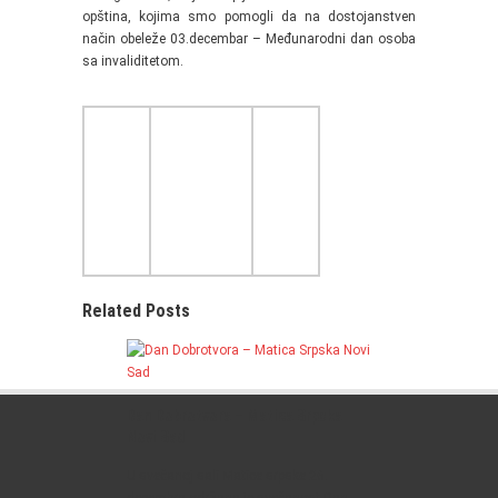
opština, kojima smo pomogli da na dostojanstven
način obeleže 03.decembar – Međunarodni dan osoba
sa invaliditetom.
Related Posts
Dan Dobrotvora – Matica Srpska
Novi Sad
U svečanoj sali Matice srpske 26.