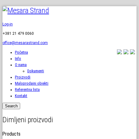
Log-in
+381 21 479 0060
office@mesarastrand.com
Početna
Info
O nama
Dokumenti
Proizvodi
Maloprodajni objekti
Referentna lista
Kontakt
Dimljeni proizvodi
Products