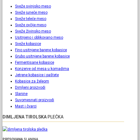
Sveže svinjsko meso
Sveže juneće meso
Sveže teleće meso
Sveže ovčije meso
Sveže živinsko meso
Usitnjeno i oblikovano meso
Sveže kobasice
Fino usitnjene barene kobasice
Grubo usitnjene barene kobasice
Fermentisane kobasice
Konzerve od mesa u komadima
Jetrene kobasice i paštete
Kobasice za želeom
Dimljeni proizvodi
Slanine
Suvomesnati proizvodi
Mast i čvarci
DIMLJENA TIROLSKA
PLEĆKA
PRESOVANA
SLANINA