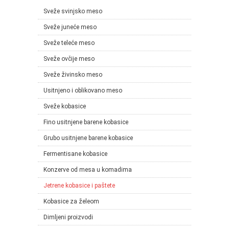
Sveže svinjsko meso
Sveže juneće meso
Sveže teleće meso
Sveže ovčije meso
Sveže živinsko meso
Usitnjeno i oblikovano meso
Sveže kobasice
Fino usitnjene barene kobasice
Grubo usitnjene barene kobasice
Fermentisane kobasice
Konzerve od mesa u komadima
Jetrene kobasice i paštete
Kobasice za želeom
Dimljeni proizvodi