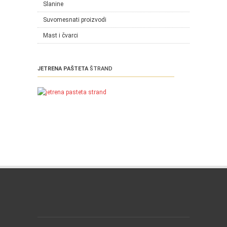
Slanine
Suvomesnati proizvodi
Mast i čvarci
JETRENA PAŠTETA
ŠTRAND