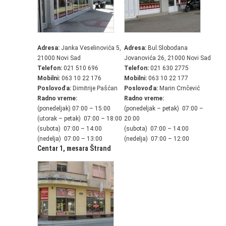
Adresa:
Janka Veselinovića 5,
Adresa:
Bul.Slobodana
21000 Novi Sad
Jovanovića 26, 21000 Novi Sad
Telefon:
021 510 696
Telefon:
021 630 2775
Mobilni:
063 10 22 176
Mobilni:
063 10 22 177
Poslovođa:
Dimitrije Pašćan
Poslovođa:
Marin Crnčević
Radno vreme:
Radno vreme:
(ponedeljak) 07:00 – 15:00
(ponedeljak – petak) 07:00 –
(utorak – petak) 07:00 – 18:00
20:00
(subota) 07:00 – 14:00
(subota) 07:00 – 14:00
(nedelja) 07:00 – 13:00
(nedelja) 07:00 – 12:00
Centar 1,
mesara Štrand