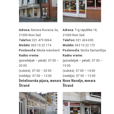
Adresa:
Ilariona Ruvarca 3a,
Adresa:
Trg republike 18,
21000 Novi Sad
21000 Novi Sad
Telefon:
021 479 0064
Telefon:
021 424 690
Mobilni:
063 10 22 174
Mobilni:
063 10 22 175
Poslovođa:
Nikola Ivanišević
Poslovođa:
Siniša Samardžija
Radno vreme:
Radno vreme:
(ponedeljak – petak) 07:00 –
(ponedeljak – petak) 07:00 –
20:00
19:00
(subota) 07:00 – 20:00
(subota) 07:00 – 14:00
(nedelja) 07:00 – 13:00
(nedelja) 07:00 – 13:00
Detelinarska pijaca,
mesara
Novo Naselje,
mesara
Štrand
Štrand