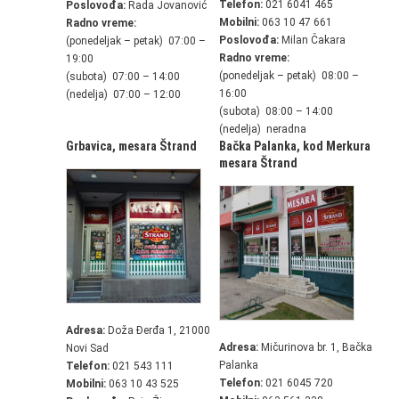
Telefon:
021 6041 465
Poslovođa:
Rada Jovanović
Mobilni:
063 10 47 661
Radno vreme:
Poslovođa:
Milan Čakara
(ponedeljak – petak) 07:00 –
Radno vreme:
19:00
(ponedeljak – petak) 08:00 –
(subota) 07:00 – 14:00
16:00
(nedelja) 07:00 – 12:00
(subota) 08:00 – 14:00
(nedelja) neradna
Grbavica,
mesara Štrand
Bačka Palanka, kod Merkura
mesara Štrand
Adresa:
Doža Đerđa 1, 21000
Adresa:
Mičurinova br. 1, Bačka
Novi Sad
Palanka
Telefon:
021 543 111
Telefon:
021 6045 720
Mobilni:
063 10 43 525