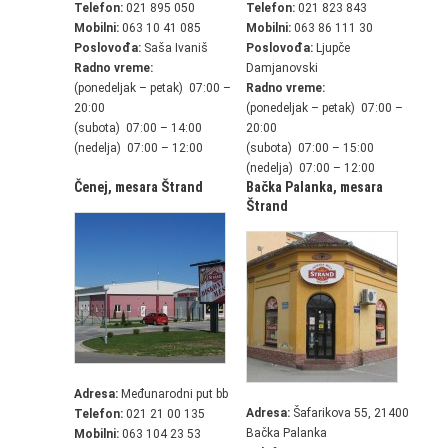
Telefon:
021 895 050
Telefon:
021 823 843
Mobilni:
063 10 41 085
Mobilni:
063 86 111 30
Poslovođa:
Saša Ivaniš
Poslovođa:
Ljupče
Radno vreme:
Damjanovski
(ponedeljak – petak) 07:00 –
Radno vreme:
20:00
(ponedeljak – petak) 07:00 –
(subota) 07:00 – 14:00
20:00
(nedelja) 07:00 – 12:00
(subota) 07:00 – 15:00
(nedelja) 07:00 – 12:00
Čenej,
mesara Štrand
Bačka Palanka,
mesara
Štrand
Adresa:
Međunarodni put bb
Adresa:
Šafarikova 55, 21400
Telefon:
021 21 00 135
Bačka Palanka
Mobilni:
063 104 23 53