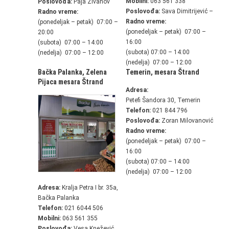
Mobilni:
063 561 338
Poslovođa:
Paja Živanov
Poslovođa:
Sava Dimitrijević –
Radno vreme:
Radno vreme:
(ponedeljak – petak) 07:00 –
(ponedeljak – petak) 07:00 –
20:00
16:00
(subota) 07:00 – 14:00
(subota) 07:00 – 14:00
(nedelja) 07:00 – 12:00
(nedelja) 07:00 – 12:00
Bačka Palanka, Zelena
Temerin,
mesara Štrand
Pijaca
mesara Štrand
Adresa:
Petefi Šandora 30, Temerin
Telefon:
021 844 796
Poslovođa:
Zoran Milovanović
Radno vreme:
(ponedeljak – petak) 07:00 –
16:00
(subota) 07:00 – 14:00
(nedelja) 07:00 – 12:00
Adresa:
Kralja Petra I br. 35a,
Bačka Palanka
Telefon:
021 6044 506
Mobilni:
063 561 355
Poslovođa:
Vesa Knežević