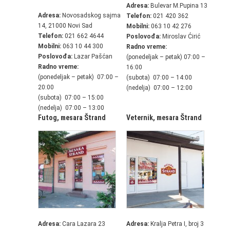
Adresa:
Bulevar M.Pupina 13
Adresa:
Novosadskog sajma
Telefon:
021 420 362
14, 21000 Novi Sad
Mobilni:
063 10 42 276
Telefon:
021 662 4644
Poslovođa:
Miroslav Ćirić
Mobilni:
063 10 44 300
Radno vreme:
Poslovođa:
Lazar Pašćan
(ponedeljak – petak) 07:00 –
Radno vreme:
16:00
(ponedeljak – petak) 07:00 –
(subota) 07:00 – 14:00
20:00
(nedelja) 07:00 – 12:00
(subota) 07:00 – 15:00
(nedelja) 07:00 – 13:00
Futog,
mesara Štrand
Veternik,
mesara Štrand
Adresa:
Cara Lazara 23
Adresa:
Kralja Petra I, broj 3