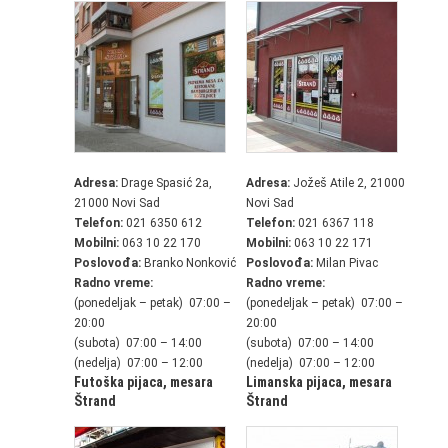
Adresa:
Drage Spasić 2a,
Adresa:
Jožeš Atile 2, 21000
21000 Novi Sad
Novi Sad
Telefon:
021 6350 612
Telefon:
021 6367 118
Mobilni:
063 10 22 170
Mobilni:
063 10 22 171
Poslovođa:
Branko Nonković
Poslovođa:
Milan Pivac
Radno vreme:
Radno vreme:
(ponedeljak – petak) 07:00 –
(ponedeljak – petak) 07:00 –
20:00
20:00
(subota) 07:00 – 14:00
(subota) 07:00 – 14:00
(nedelja) 07:00 – 12:00
(nedelja) 07:00 – 12:00
Futoška pijaca,
mesara
Limanska pijaca,
mesara
Štrand
Štrand