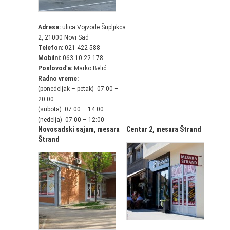
Adresa:
ulica Vojvode Šupljikca
2, 21000 Novi Sad
Telefon:
021 422 588
Mobilni:
063 10 22 178
Poslovođa:
Marko Belić
Radno vreme:
(ponedeljak – petak) 07:00 –
20:00
(subota) 07:00 – 14:00
(nedelja) 07:00 – 12:00
Novosadski sajam,
mesara
Centar 2,
mesara Štrand
Štrand