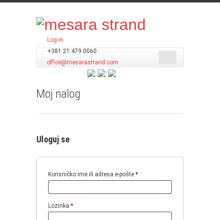
Log-in
+381 21 479 0060
office@mesarastrand.com
Moj nalog
Uloguj se
Obavezno
Korisničko ime ili adresa e-pošte
*
Obavezno
Lozinka
*