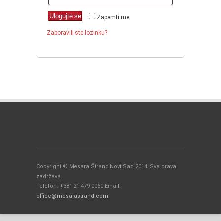
Ulogujte se
Zapamti me
Zaboravili ste lozinku?
Copyright © Mesara Štrand Novi Sad 2014. Sva prava
zadržava.
Telefon: +381 21 479 0060 Email:
office@mesarastrand.com