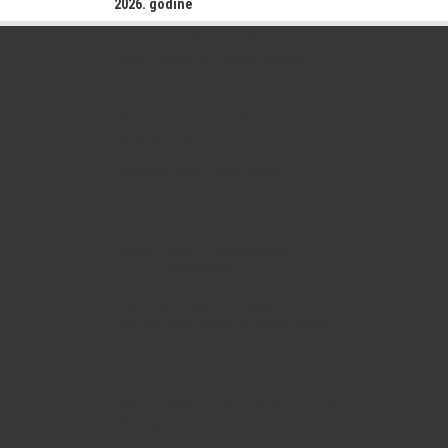
2026. godine
Dragi kupci, Tokom uskršnjih praznika
radno vreme će biti sledeće: Spisak …
Radno vreme za božićne praznike
2026. godine
Copyright
Poštovani kupci, Tokom božićnih
©
praznika, radno vreme će biti sledeće: …
Mesara
Štrand
Novi
Radno vreme za Novogodišnje
Sad
praznike 2025/2026
2014.
Sva
Dragi kupci, Tokom novogodišnjih
prava
praznika radno vreme po prodavnicama
zadržava.
…
Telefon:
+381
21
Radno vreme za prvomajske praznike
479
2023. godine
0060