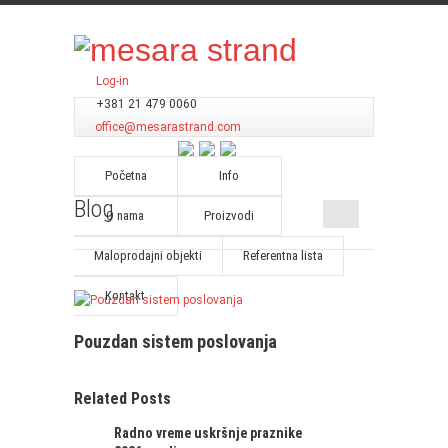
Log-in
+381 21 479 0060
office@mesarastrand.com
Početna
Info
Blog
O nama
Proizvodi
Maloprodajni objekti
Referentna lista
Kontakt
Pouzdan sistem poslovanja
Related Posts
Radno vreme uskršnje praznike