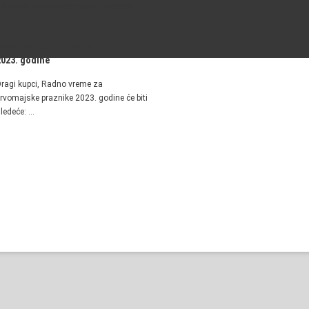
raznika, radno vreme će biti sledeće: …
Radno vreme za prvomajske praznike
2023. godine
ragi kupci, Radno vreme za
rvomajske praznike 2023. godine će biti
ledeće: …