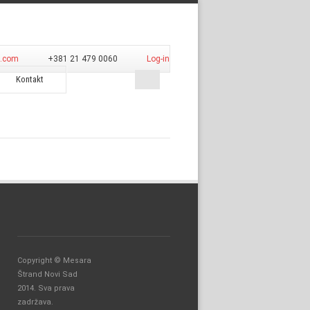
d.com
+381 21 479 0060
Log-in
Kontakt
Copyright © Mesara
Štrand Novi Sad
2014. Sva prava
zadržava.