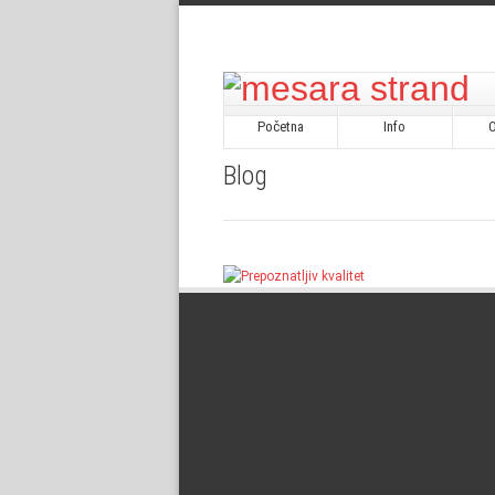
Početna
Info
Blog
Prepoznatljiv kvalitet
Related Posts
Radno vreme uskršnje praznike
2026. godine
Dragi kupci, Tokom uskršnjih praznika
P