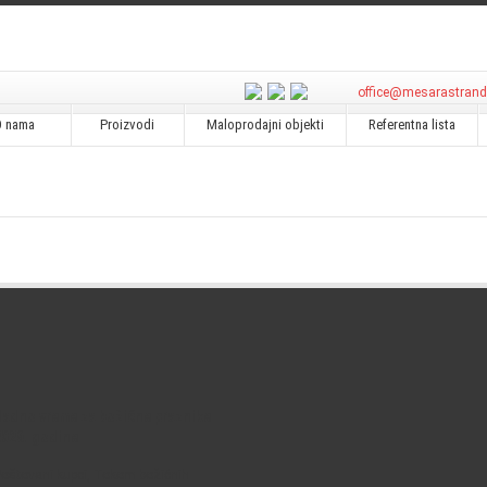
office@mesarastran
O nama
Proizvodi
Maloprodajni objekti
Referentna lista
Radno vreme za božićne praznike
2026. godine
oštovani kupci, Tokom božićnih