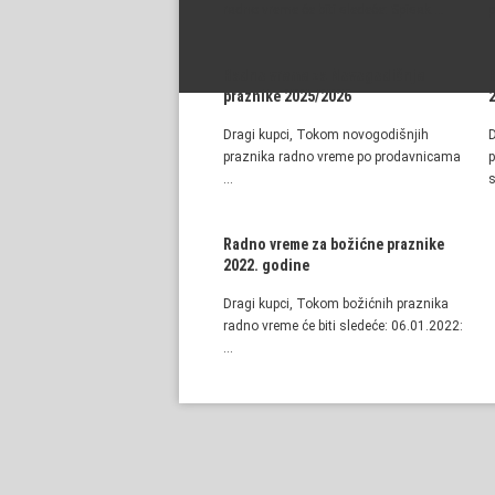
radno vreme će biti sledeće: Spisak …
p
Radno vreme za Novogodišnje
praznike 2025/2026
Dragi kupci, Tokom novogodišnjih
D
praznika radno vreme po prodavnicama
p
…
s
Radno vreme za božićne praznike
2022. godine
Dragi kupci, Tokom božićnih praznika
radno vreme će biti sledeće: 06.01.2022:
…