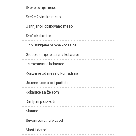
Sveže ovčije meso
Sveže živinsko meso
Usitnjeno i oblikovano meso
Sveže kobasice
Fino usitnjene barene kobasice
Grubo usitnjene barene kobasice
Fermentisane kobasice
Konzerve od mesa u komadima
Jetrene kobasice i paštete
Kobasice za želeom
Dimljeni proizvodi
Slanine
Suvomesnati proizvodi
Mast i čvarci