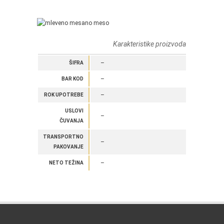
Karakteristike proizvoda
–
ŠIFRA
–
BAR KOD
–
ROK UPOTREBE
USLOVI
–
ČUVANJA
TRANSPORTNO
–
PAKOVANJE
–
NETO TEŽINA