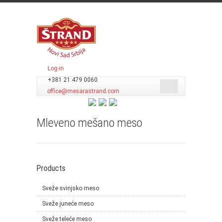
Log-in
+381 21 479 0060
office@mesarastrand.com
Mleveno mešano meso
Products
Sveže svinjsko meso
Sveže juneće meso
Sveže teleće meso